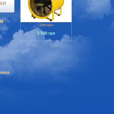
и
1500 м3/ч
3 500 грн
онера
а