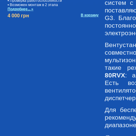
• Проверка работоспособности
систем с
• Возможен монтаж в 2 этапа
поставляю
Подробнее... »
4 000 грн
В корзину
G3. Благ
постоянн
электроэн
Вентуста
совместно
мультизо
такие р
80RVX
: а
Есть во
вентиля
диспетчер
Для бесп
рекоменд
диапазоне