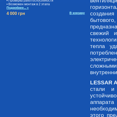
вентиляц
• Проверка работоспособности
• Возможен монтаж в 2 этапа
горизонт
Подробнее... »
создани
4 000 грн
В корзину
бытовог
предназна
свежий и
технологи
тепла уд
потребл
электрич
сложными
внутренни
LESSAR A
стали и
устойчив
аппарата
необходи
этого пр