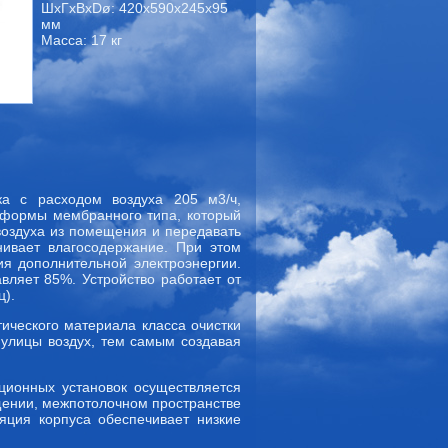
ШхГхВxDø: 420x590x245x95
мм
Масса: 17 кг
ка с расходом воздуха 205 м3/ч,
 формы мембранного типа, который
воздуха из помещения и передавать
нивает влагосодержание. При этом
ия дополнительной электроэнергии.
вляет 85%. Устройство работает от
ц).
ического материала класса очистки
 улицы воздух, тем самым создавая
ционных установок осуществляется
щении, межпотолочном пространстве
яция корпуса обеспечивает низкие