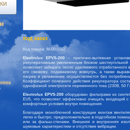
и
под заказ
Код товара: M-001552
Electrolux EPVS-200
– приточно-вытяжная установ
рекуперативным увеличенным блоком шестиугольной
позволяет забирать тепло удаляемого отработанного 
его свежему, подаваемому вовнутрь, а также вырав
нагрев и увлажнение осуществляются без потреблен
Коэффициент полезного действия рекуператора соста
онера
однофазной электросети переменного тока (230В, 50 Г
а
Electrolux EPVS-200
оборудован фильтрами из синтет
EU5, что позволяет эффективно очищать входящий с
комфортные условия внутри помещения.
Благодаря моноблочной конструкции монтаж вентиля
легко и быстро, предположительно в подсобном поме
или за фальш-стенами. Внешняя и внутренняя изол
шумовые характеристики и отсутствие вибрации.