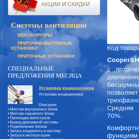
Системы вентиляции
ВЕНТИЛЯТОРЫ
ПРИТОЧНО-ВЫТЯЖНЫЕ
Код товар
УСТАНОВКИ
ПРИТОЧНЫЕ УСТАНОВКИ
Cooper&H
СПЕЦИАЛЬНЫЕ
с подаче
ПРЕДЛОЖЕНИЯ МЕСЯЦА
давлени
бесшумны
Установка кондиционера
позволяет
Установка кондиционера
трехфазно
Описание:
Средняя 
• Монтаж внутреннего блока
• Монтаж наружного блока
70%.
• Прокладка магистрали
• Вывод дренажной системы
Комфортн
• Подключение блоков
• Запуск хладагента в систему
функциям
• Запуск в эксплуатацию