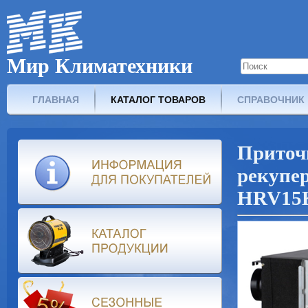
Мир Климатехники
ГЛАВНАЯ
КАТАЛОГ ТОВАРОВ
СПРАВОЧНИК
Прит
рекуп
HRV15