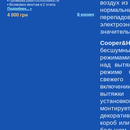
• Проверка работоспособности
воздух из
• Возможен монтаж в 2 этапа
нормальны
Подробнее... »
4 000 грн
В корзину
перепа
электро
значитель
Cooper&
бесшумны
режимами 
над вытя
режиме б
свежего
включени
вытяжки 
установко
монтиру
декоратив
короб или
большом 