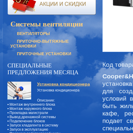
Системы вентиляции
ВЕНТИЛЯТОРЫ
ПРИТОЧНО-ВЫТЯЖНЫЕ
УСТАНОВКИ
ПРИТОЧНЫЕ УСТАНОВКИ
Код товар
СПЕЦИАЛЬНЫЕ
ПРЕДЛОЖЕНИЯ МЕСЯЦА
Cooper&
установк
Установка кондиционера
для созд
Установка кондиционера
условий 
Описание:
быть жил
• Монтаж внутреннего блока
• Монтаж наружного блока
кафе, ре
• Прокладка магистрали
• Вывод дренажной системы
подает с
• Подключение блоков
• Запуск хладагента в систему
специаль
• Запуск в эксплуатацию