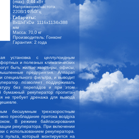
(max): 0,44 кВт
Напряжение/частота:
220В/1Ф/50Гц
Габариты:
ВхШхГxDø: 1116x1134x388
мм
Масса: 70,0 кг
Производитель: Гонконг
Гарантия: 2 года
ая установка с целлулоидным
мфортных и полезных климатических
могут быть жилые квартиры, офисы,
омышленные предприятия. Аппарат
и специального фильтра, и выводит
уператор позволяет поддерживать
ратуру без перепадов и при этом
ый бумажный рекуператор пропитан
ия не требует дренажа для вывода
 дешевле.
ым бесшумным трехскоростным
жно преобладание притока воздуха
оком. В режиме байпасирования
ивации рекуператора. При включении
ки с использованием рекуператора.
о пульта, который монтируется на