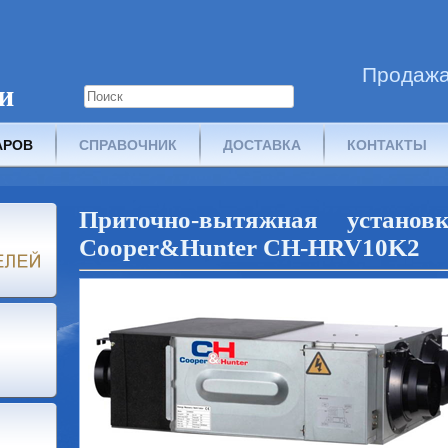
Продажа
и
АРОВ
СПРАВОЧНИК
ДОСТАВКА
КОНТАКТЫ
Приточно-вытяжная установ
Cooper&Hunter CH-HRV10K2