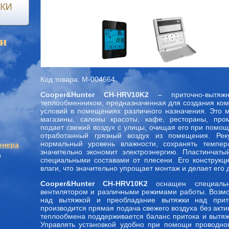
и
Код товара: M-004664
Cooper&Hunter CH-HRV10K2
– приточно-вытяжн
теплообменником, предназначенная для создания ко
условий в помещениях различного назначения. Это 
магазины, салоны красоты, кафе, рестораны, пр
подает свежий воздух с улицы, очищая его при помощ
отработанный грязный воздух из помещения. Рек
нормальный уровень влажности, сохранять темпе
онера
значительно экономит электроэнергию. Пластинчат
а
специальными составами от плесени. Его конструкц
влаги, что значительно упрощает монтаж и делает его
Cooper&Hunter CH-HRV10K2
оснащен специальн
вентилятором и различными режимами работы. Возмо
над вытяжкой и преобладание вытяжки над прит
производится прямая подача свежего воздуха без акт
теплообмена поддерживается баланс притока и вытяж
Управлять установкой удобно при помощи проводног