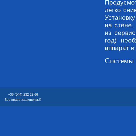
Предусмо
легко сни
Установку
на стене
из сервис
год) нео
аппарат и
Системы 
+38 (044) 232 29 66
Все права защищены.©