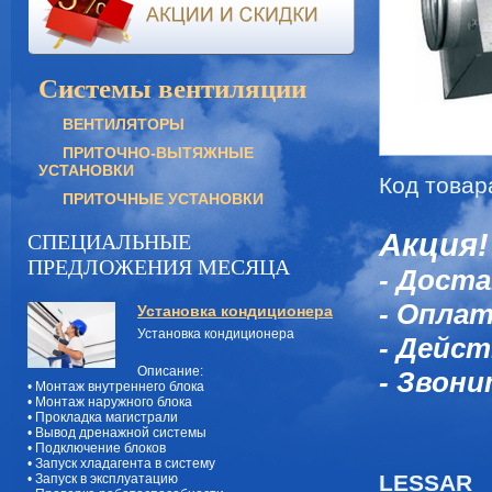
Системы вентиляции
ВЕНТИЛЯТОРЫ
ПРИТОЧНО-ВЫТЯЖНЫЕ
УСТАНОВКИ
Код товар
ПРИТОЧНЫЕ УСТАНОВКИ
Акция!
СПЕЦИАЛЬНЫЕ
ПРЕДЛОЖЕНИЯ МЕСЯЦА
- Доста
- Оплат
Установка кондиционера
Установка кондиционера
- Дейст
Описание:
- Звони
• Монтаж внутреннего блока
• Монтаж наружного блока
• Прокладка магистрали
• Вывод дренажной системы
• Подключение блоков
• Запуск хладагента в систему
LESSAR 
• Запуск в эксплуатацию