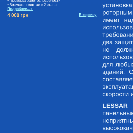
• Проверка работоспособности
установ
• Возможен монтаж в 2 этапа
Подробнее... »
роторным
4 000 грн
В корзину
имеет на
использ
требован
два защит
не долж
использов
для любы
зданий. С
составля
эксплуат
скорости 
LESSAR 
панельны
неприя
высокока